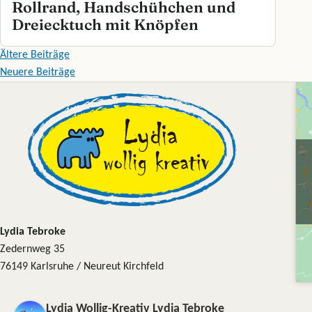
Rollrand, Handschühchen und
Dreiecktuch mit Knöpfen
Beitragsnavigation
Ältere Beiträge
Neuere Beiträge
Lydia Tebroke
Zedernweg 35
76149 Karlsruhe / Neureut Kirchfeld
Lydia Wollig-Kreativ Lydia Tebroke