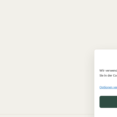
Petra P.
Sabine Pae
vor 2 Jahren
vor 2 Jahren
Ich habe mir bei Lyd
bestellt. Die Lieferun
Paket war super, eine
Wir verwende
Farbauswahl. Das mach
Sie in der Co
Dank dafür. L.G. Sabi
Optionen ve