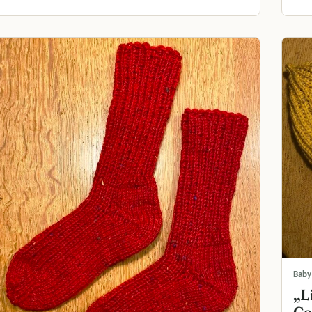
Baby
„L