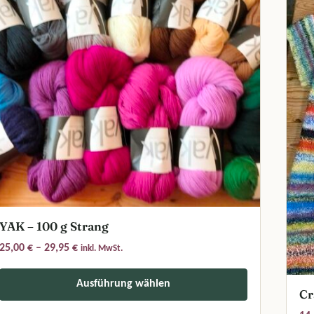
YAK – 100 g Strang
Preisspanne: 25,00 € bis 29,95 €
25,00
€
–
29,95
€
inkl. MwSt.
Ausführung wählen
Cr