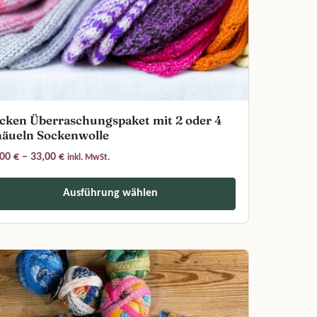
cken Überraschungspaket mit 2 oder 4
äueln Sockenwolle
Preisspanne: 12,00 € bis 33,00 €
,00
€
–
33,00
€
inkl. MwSt.
Ausführung wählen
der Produktseite gewählt werden
s Produkt weist mehrere Varianten auf. Die Optionen können auf der