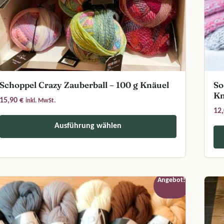
Schoppel Crazy Zauberball – 100 g Knäuel
So
Kn
15,90
€
inkl. MwSt.
12
Ausführung wählen
eses Produkt weist mehrere Varianten auf. Die Optionen können auf 
uf der Produktseite gewählt werden
Diese
Angebot!