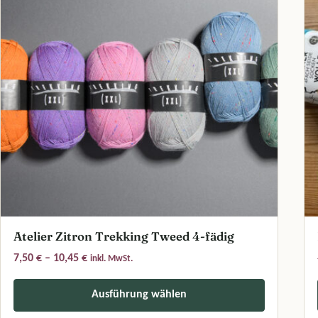
Atelier Zitron Trekking Tweed 4-fädig
Preisspanne: 7,50 € bis 10,45 €
7,50
€
–
10,45
€
inkl. MwSt.
Ausführung wählen