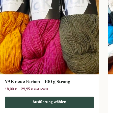
YAK neue Farben – 100 g Strang
Preisspanne: 18,00 € bis 29,95 €
18,00
€
–
29,95
€
inkl. MwSt.
Ausführung wählen