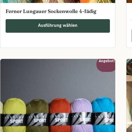
Ferner Lungauer Sockenwolle 4-fädig
Ausführung wählen
Dieses Produkt weist mehrere Varianten auf. Die Optionen können a
Di
Angebot!