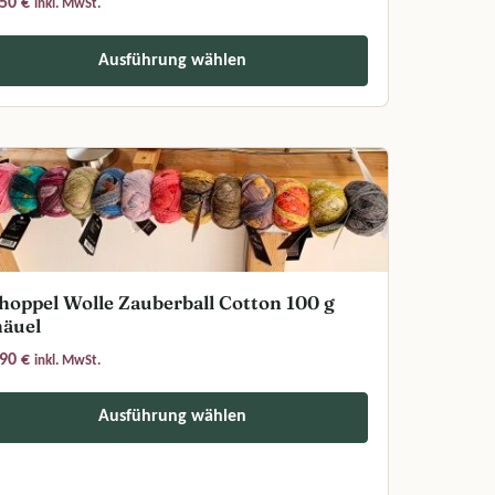
,50
€
inkl. MwSt.
der Produktseite gewählt werden
Ausführung wählen
s Produkt weist mehrere Varianten auf. Die Optionen können auf der
hoppel Wolle Zauberball Cotton 100 g
äuel
,90
€
inkl. MwSt.
Ausführung wählen
s Produkt weist mehrere Varianten auf. Die Optionen können auf der