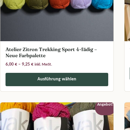
Atelier Zitron Trekking Sport 4-fädig –
Neue Farbpalette
Preisspanne: 6,00 € bis 9,25 €
6,00
€
–
9,25
€
inkl. MwSt.
Ausführung wählen
Di
Dieses Produkt weist mehrere Varianten auf. Die Optionen können a
Angebot!