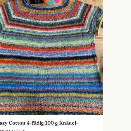
azy Cotton 4-fädig 100 g Knäuel-