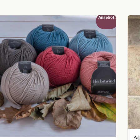
Angebot!
At