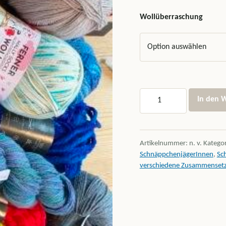
Wollüberraschung
Schnäppchen Wollüberra
In den 
Artikelnummer:
n. v.
Katego
SchnäppchenjägerInnen
,
Sc
verschiedene Zusammenset