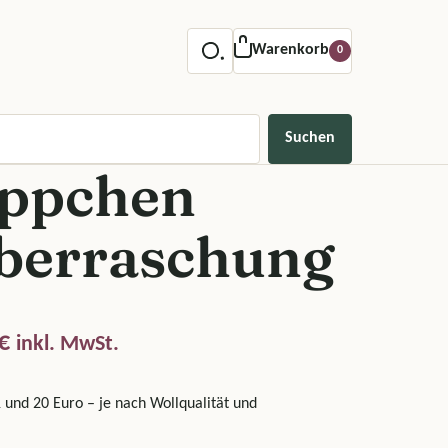
Warenkorb
0
Suchen
ppchen
berraschung
Preisspanne: 10,00 € bis 50,00 €
€
inkl. MwSt.
 und 20 Euro – je nach Wollqualität und