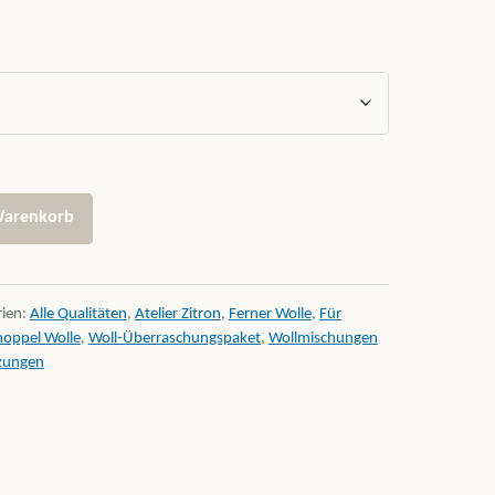
schung Menge
Warenkorb
rien:
Alle Qualitäten
,
Atelier Zitron
,
Ferner Wolle
,
Für
hoppel Wolle
,
Woll-Überraschungspaket
,
Wollmischungen
zungen