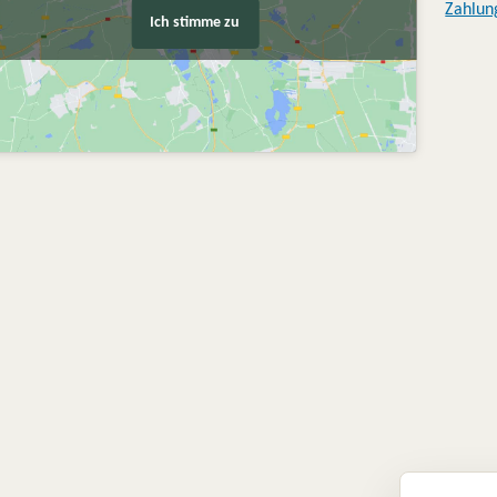
Zahlun
Ich stimme zu
Petra P.
Sabine Pae
vor 2 Jahren
vor 2 Jahren
Ich habe mir bei Lyd
bestellt. Die Lieferun
Paket war super, eine