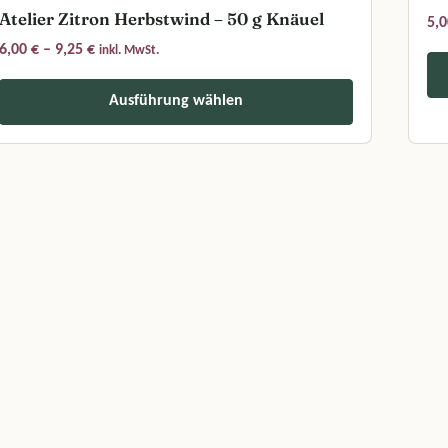
Atelier Zitron Herbstwind – 50 g Knäuel
5,
Preisspanne: 6,00 € bis 9,25 €
6,00
€
–
9,25
€
inkl. MwSt.
Ausführung wählen
Diese
uf der Produktseite gewählt werden
eses Produkt weist mehrere Varianten auf. Die Optionen können auf 