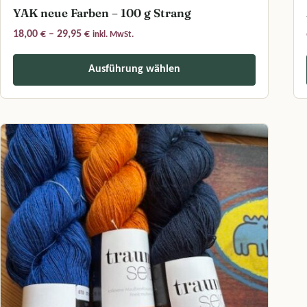
YAK neue Farben – 100 g Strang
Preisspanne: 18,00 € bis 29,95 €
18,00
€
–
29,95
€
inkl. MwSt.
Ausführung wählen
Dieses Produkt weist mehrere Varianten auf. Die Optionen können a
Di