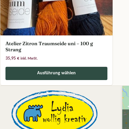
Atelier Zitron Traumseide uni – 100 g
Strang
35,95
€
inkl. MwSt.
Ausführung wählen
Dieses Produkt weist mehrere Varianten auf. Die Optionen können a