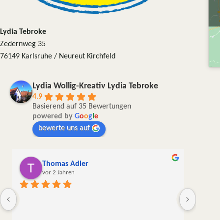
Lydia Tebroke
Zedernweg 35
76149 Karlsruhe / Neureut Kirchfeld
Lydia Wollig-Kreativ Lydia Tebroke
4.9
Basierend auf 35 Bewertungen
powered by
G
o
o
g
l
e
bewerte uns auf
Andrea Keinath
vor 2 Jahren
Die Wolle kam in sehr guter Qualität,  sorgfältig und 
liebevoll verpackt und schnell hier an. Das war zwar 
meine erste, aber sicher nicht meine letzte 