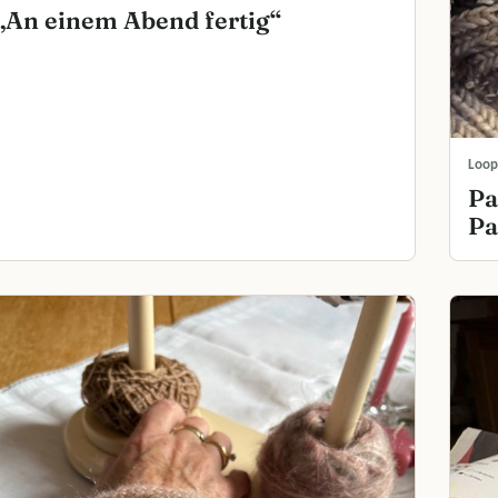
„An einem Abend fertig“
Loop
Pa
Pa