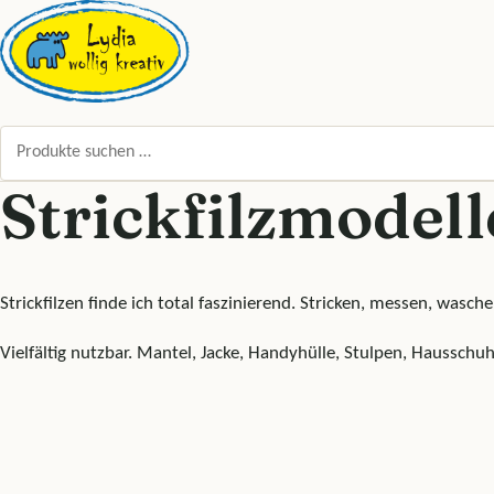
Zum Inhalt springen
Suchen nach:
Strickfilzmodell
Strickfilzen finde ich total faszinierend. Stricken, messen, was
Vielfältig nutzbar. Mantel, Jacke, Handyhülle, Stulpen, Hausschuhe