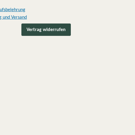
ufsbelehrung
g und Versand
Vertrag widerrufen
th
Kes Va
vor 2 Jahren
ia ein Überraschungspaket 
Schnelle Lieferung, unkomplizierte 