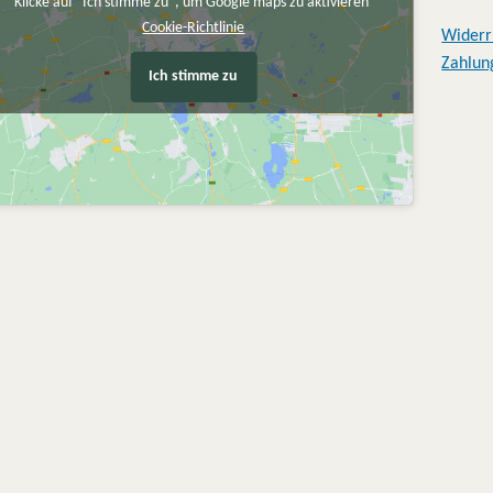
Klicke auf "Ich stimme zu", um Google maps zu aktivieren
Cookie-Richtlinie
Widerr
Zahlun
Ich stimme zu
Petra P.
Sabine Pae
vor 2 Jahren
vor 2 Jahren
Ich habe mir bei Lyd