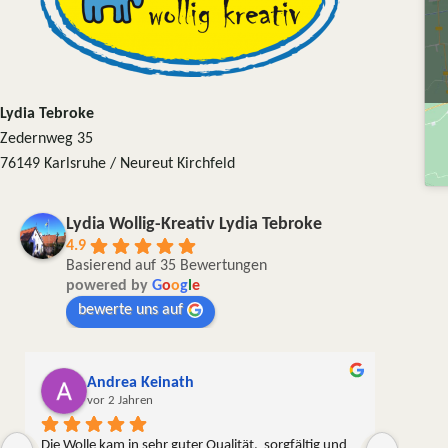
Lydia Tebroke
Zedernweg 35
76149 Karlsruhe / Neureut Kirchfeld
Lydia Wollig-Kreativ Lydia Tebroke
4.9
Basierend auf 35 Bewertungen
powered by
G
o
o
g
l
e
bewerte uns auf
Andrea Keinath
vor 2 Jahren
Die Wolle kam in sehr guter Qualität,  sorgfältig und 