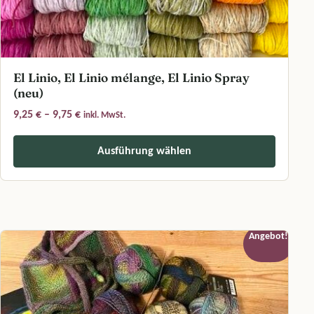
El Linio, El Linio mélange, El Linio Spray
(neu)
Preisspanne: 9,25 € bis 9,75 €
9,25
€
–
9,75
€
inkl. MwSt.
Ausführung wählen
Dieses Produkt weist mehrere Varianten auf. Die Optionen können a
Angebot!