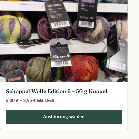
Schoppel Wolle Edition 6 – 50 g Knäuel
Preisspanne: 5,00 € bis 8,95 €
5,00
€
–
8,95
€
inkl. MwSt.
Ausführung wählen
Dieses Produkt weist mehrere Varianten auf. Die Optionen können a