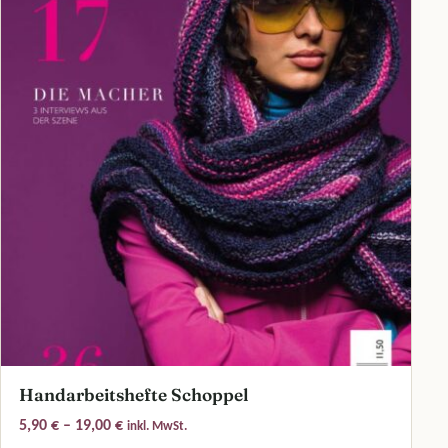
Handarbeitshefte Schoppel
Preisspanne: 5,90 € bis 19,00 €
5,90
€
–
19,00
€
inkl. MwSt.