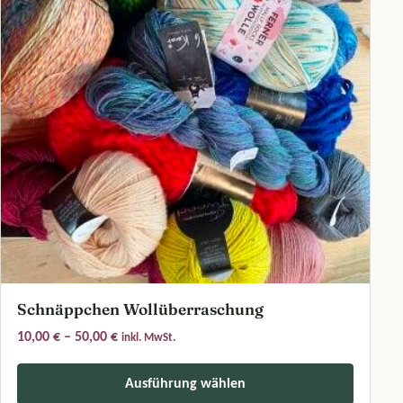
Schnäppchen Wollüberraschung
Preisspanne: 10,00 € bis 50,00 €
10,00
€
–
50,00
€
inkl. MwSt.
Ausführung wählen