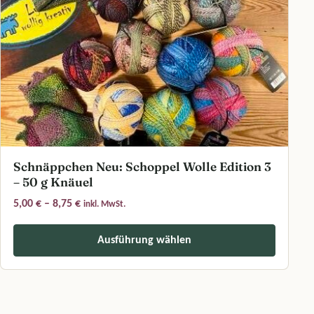
Schnäppchen Neu: Schoppel Wolle Edition 3
– 50 g Knäuel
Preisspanne: 5,00 € bis 8,75 €
5,00
€
–
8,75
€
inkl. MwSt.
Ausführung wählen
Dieses Produkt weist mehrere Varianten auf. Die Optionen können a