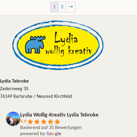
1
2
→
Lydia Tebroke
Zedernweg 35
76149 Karlsruhe / Neureut Kirchfeld
Lydia Wollig-Kreativ Lydia Tebroke
4.9
Basierend auf 35 Bewertungen
powered by
G
o
o
g
l
e