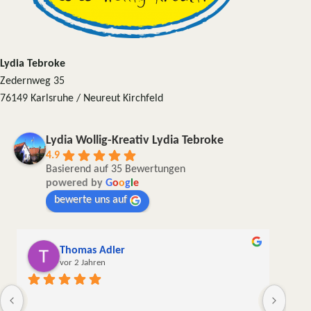
Lydia Tebroke
Zedernweg 35
76149 Karlsruhe / Neureut Kirchfeld
Lydia Wollig-Kreativ Lydia Tebroke
4.9
Basierend auf 35 Bewertungen
powered by
G
o
o
g
l
e
bewerte uns auf
Andrea Keinath
vor 2 Jahren
Die Wolle kam in sehr guter Qualität,  sorgfältig und 
liebevoll verpackt und schnell hier an. Das war zwar 