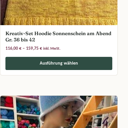
Kreativ-Set Hoodie Sonnenschein am Abend
Gr. 36 bis 42
Preisspanne: 116,00 € bis 159,75 €
116,00
€
–
159,75
€
inkl. MwSt.
Ausführung wählen
Dieses Produkt weist mehrere Varianten auf. Die Optionen können a