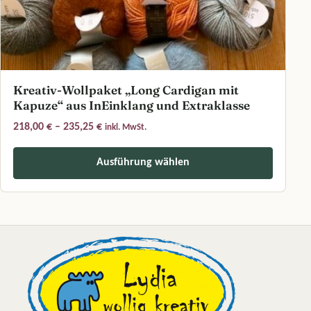
Kreativ-Wollpaket „Long Cardigan mit
Kapuze“ aus InEinklang und Extraklasse
Preisspanne: 218,00 € bis 235,25 €
218,00
€
–
235,25
€
inkl. MwSt.
Ausführung wählen
Dieses Produkt weist mehrere Varianten auf. Die Optionen können a