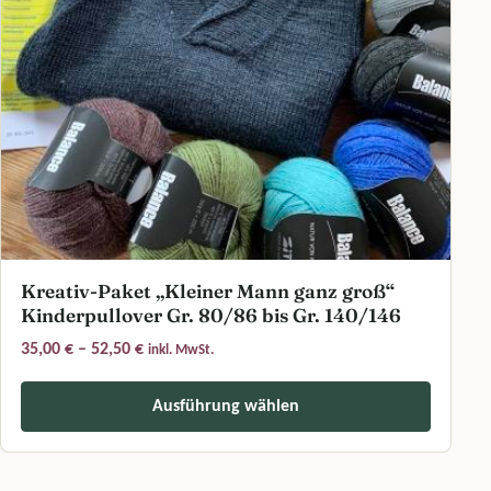
Kreativ-Paket „Kleiner Mann ganz groß“
Kinderpullover Gr. 80/86 bis Gr. 140/146
Preisspanne: 35,00 € bis 52,50 €
35,00
€
–
52,50
€
inkl. MwSt.
Ausführung wählen
Dieses Produkt weist mehrere Varianten auf. Die Optionen können a