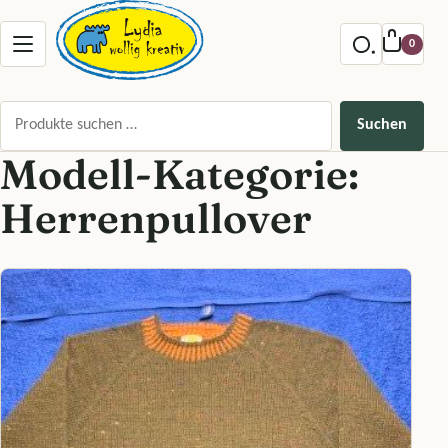
Zum Inhalt springen
Menu offnen
0
Suchen nach:
Suchen
Modell-Kategorie:
Herrenpullover