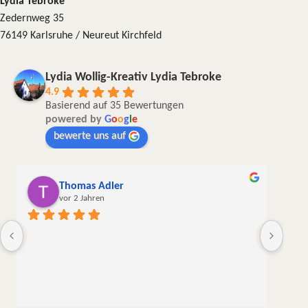
Lydia Tebroke
Zedernweg 35
76149 Karlsruhe / Neureut Kirchfeld
Lydia Wollig-Kreativ Lydia Tebroke
4.9
Basierend auf 35 Bewertungen
powered by
G
o
o
g
l
e
bewerte uns auf
Thomas Adler
Andr
vor 2 Jahren
vor 2 
Die Wolle kam 
liebevoll verp
meine erste, 