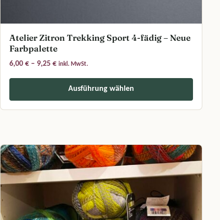
Atelier Zitron Trekking Sport 4-fädig – Neue
Farbpalette
Preisspanne: 6,00 € bis 9,25 €
6,00
€
–
9,25
€
inkl. MwSt.
Ausführung wählen
Dieses Produkt weist mehrere Varianten auf. Die Optionen können a