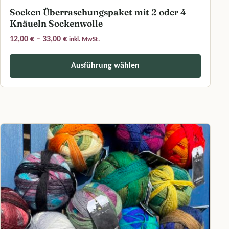
Socken Überraschungspaket mit 2 oder 4
Knäueln Sockenwolle
Preisspanne: 12,00 € bis 33,00 €
12,00
€
–
33,00
€
inkl. MwSt.
Ausführung wählen
Dieses Produkt weist mehrere Varianten auf. Die Optionen können a