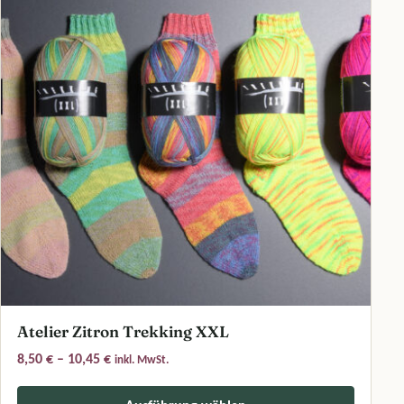
Atelier Zitron Trekking XXL
Preisspanne: 8,50 € bis 10,45 €
8,50
€
–
10,45
€
inkl. MwSt.