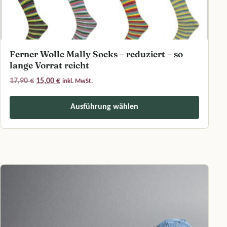
Ferner Wolle Mally Socks – reduziert – so
lange Vorrat reicht
Ursprünglicher Preis war: 17,90 €
Aktueller Preis ist: 15,00 €.
17,90
€
15,00
€
inkl. MwSt.
Ausführung wählen
Dieses Produkt weist mehrere Varianten auf. Die Optionen können a