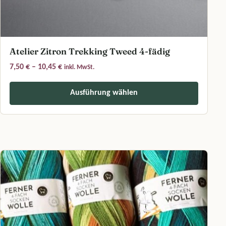
Atelier Zitron Trekking Tweed 4-fädig
Preisspanne: 7,50 € bis 10,45 €
7,50
€
–
10,45
€
inkl. MwSt.
Ausführung wählen
Dieses Produkt weist mehrere Varianten auf. Die Optionen können a