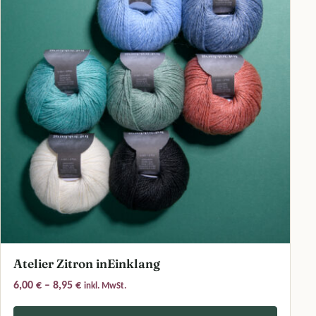
Atelier Zitron inEinklang
Preisspanne: 6,00 € bis 8,95 €
6,00
€
–
8,95
€
inkl. MwSt.