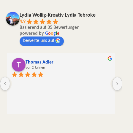
Lydia Wollig-Kreativ Lydia Tebroke
4.9
Basierend auf 35 Bewertungen
powered by
G
o
o
g
l
e
bewerte uns auf
Andrea Keinath
vor 2 Jahren
Die Wolle kam in sehr guter Qualität,  sorgfältig und 
liebevoll verpackt und schnell hier an. Das war zwar 
meine erste, aber sicher nicht meine letzte Bestellung.