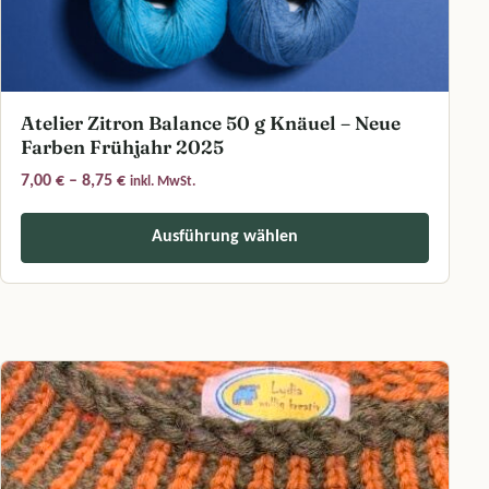
Atelier Zitron Balance 50 g Knäuel – Neue
Farben Frühjahr 2025
Preisspanne: 7,00 € bis 8,75 €
7,00
€
–
8,75
€
inkl. MwSt.
Ausführung wählen
Dieses Produkt weist mehrere Varianten auf. Die Optionen können a