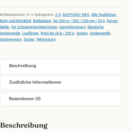
Artikelnummer:
n. v.
Kategorien:
2-3
,
ACHTUNG! NEU
,
Alle Qualitäten
,
Baby und Kleinkind
,
Bekleidung
,
bis 500 m / 100 = 250 mg / 50 g
,
Ferner
Wolle
,
Für SchnäppchenjägerInnen
,
Ganzjahresgarn
,
Klassische
Sockenwolle
,
Lauflänge
,
Preis bis 10 € / 100 g
,
Socken
,
Sockenwolle
,
Sommergarn
,
Tücher
,
Wintergarn
Beschreibung
Zusätzliche Informationen
Rezensionen (0)
Beschreibung