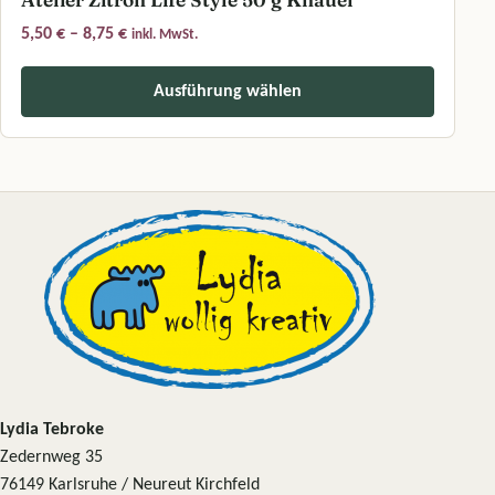
Preisspanne: 5,50 € bis 8,75 €
5,50
€
–
8,75
€
inkl. MwSt.
Ausführung wählen
Dieses Produkt weist mehrere Varianten auf. Die Optionen können a
Lydia Tebroke
Zedernweg 35
76149 Karlsruhe / Neureut Kirchfeld