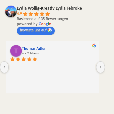
Lydia Wollig-Kreativ Lydia Tebroke
4.9
Basierend auf 35 Bewertungen
powered by
G
o
o
g
l
e
bewerte uns auf
Thomas Adler
vor 2 Jahren
Die W
liebe
meine