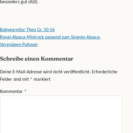
besonders gut sitzt).
Beitragsnavigation
Babygarnitur Theo Gr. 50-56
Royal-Alpaca-Minirock passend zum Singolo-Alpaca-
Vergnügen-Pullover
Schreibe einen Kommentar
Deine E-Mail-Adresse wird nicht veröffentlicht.
Erforderliche
Felder sind mit
*
markiert
Kommentar
*