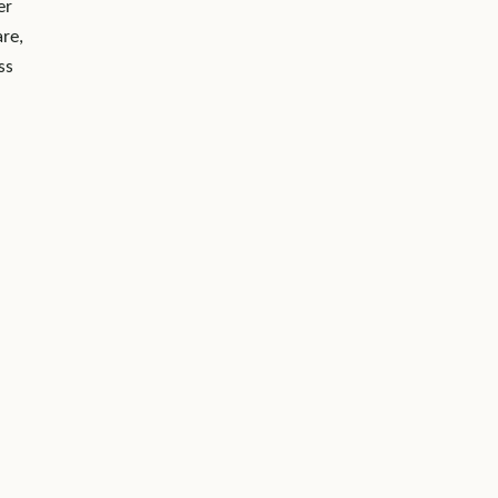
er
re,
ss