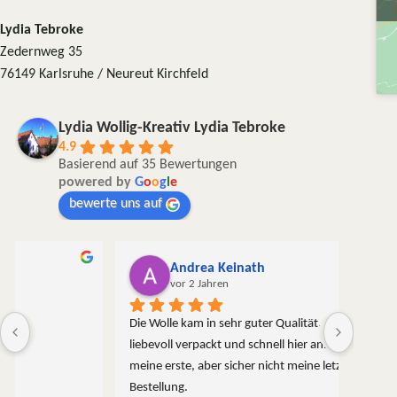
Lydia Tebroke
Zedernweg 35
76149 Karlsruhe / Neureut Kirchfeld
Lydia Wollig-Kreativ Lydia Tebroke
4.9
Basierend auf 35 Bewertungen
powered by
G
o
o
g
l
e
bewerte uns auf
Andrea Keinath
vor 2 Jahren
Die Wolle kam in sehr guter Qualität,  sorgfältig und 
liebevoll verpackt und schnell hier an. Das war zwar 
meine erste, aber sicher nicht meine letzte 
Bestellung.