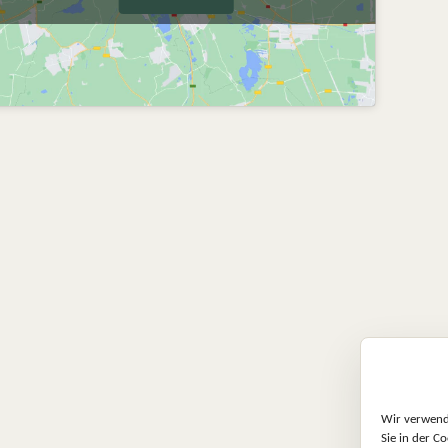
Petra P.
Sabine Pae
vor 2 Jahren
vor 2 Jahren
Ich habe mir bei Lyd
bestellt. Die Lieferun
Paket war super, eine
Wir verwende
Farbauswahl. Das mach
Sie in der Co