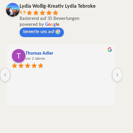
Lydia Wollig-Kreativ Lydia Tebroke
4.9
Basierend auf 35 Bewertungen
powered by
G
o
o
g
l
e
bewerte uns auf
Thomas Adler
vor 2 Jahren
Die W
liebe
meine