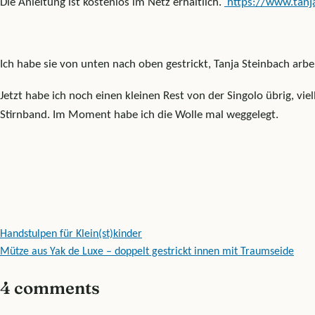
Die Anleitung ist kostenlos im Netz erhältlich.
https://www.tanja
Ich habe sie von unten nach oben gestrickt, Tanja Steinbach arbe
Jetzt habe ich noch einen kleinen Rest von der Singolo übrig, vi
Stirnband. Im Moment habe ich die Wolle mal weggelegt.
Beitragsnavigation
Handstulpen für Klein(st)kinder
Mütze aus Yak de Luxe – doppelt gestrickt innen mit Traumseide
4 comments