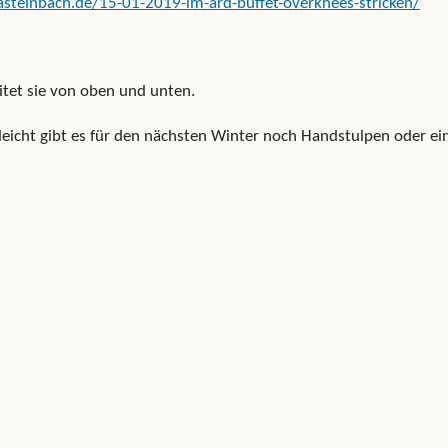
steinbach.de/15-01-2019-im-ard-buffet-overknees-stricken/
itet sie von oben und unten.
elleicht gibt es für den nächsten Winter noch Handstulpen oder ei