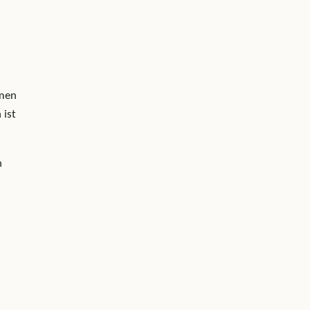
rmen
 ist
n