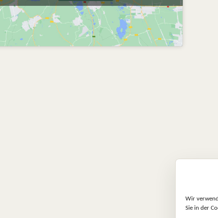
Petra P.
Sabine Pae
vor 2 Jahren
vor 2 Jahren
Ich habe mir bei Lyd
bestellt. Die Lieferun
Paket war super, eine
Wir verwende
Farbauswahl. Das mach
Sie in der Co