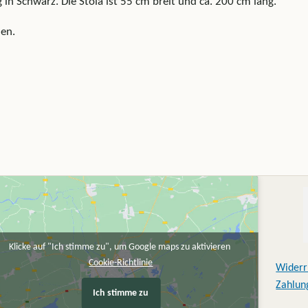
 in Schwarz. Die Stola ist 55 cm breit und ca. 200 cm lang.
en.
Klicke auf "Ich stimme zu", um Google maps zu aktivieren
Cookie-Richtlinie
Widerr
Zahlun
Ich stimme zu