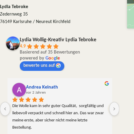
Lydia Tebroke
Zedernweg 35
76149 Karlsruhe / Neureut Kirchfeld
Lydia Wollig-Kreativ Lydia Tebroke
4.9
Basierend auf 35 Bewertungen
powered by
G
o
o
g
l
e
bewerte uns auf
Andrea Keinath
vor 2 Jahren
Die Wolle kam in sehr guter Qualität,  sorgfältig und 
liebevoll verpackt und schnell hier an. Das war zwar 
meine erste, aber sicher nicht meine letzte 
Bestellung.