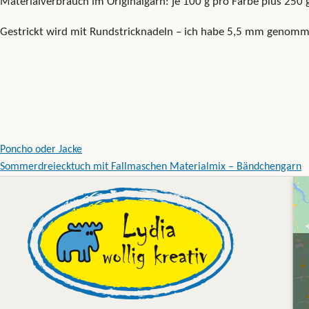
Materialverbrauch im Originalgarn: je 100 g pro Farbe plus 250 g
Gestrickt wird mit Rundstricknadeln – ich habe 5,5 mm genomm
Beitragsnavigation
Poncho oder Jacke
Sommerdreiecktuch mit Fallmaschen Materialmix – Bändchengarn