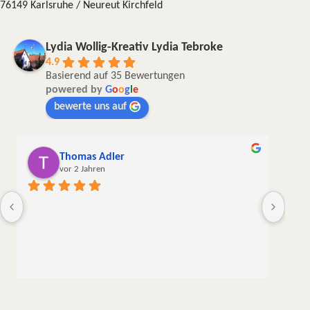
76149 Karlsruhe / Neureut Kirchfeld
Lydia Wollig-Kreativ Lydia Tebroke
4.9
Basierend auf 35 Bewertungen
powered by
G
o
o
g
l
e
bewerte uns auf
Thomas Adler
vor 2 Jahren
Die W
liebe
meine