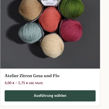
Atelier Zitron Gesa und Flo
Preisspanne: 4,00 € bis 5,75 €
4,00
€
–
5,75
€
inkl. MwSt.
Ausführung wählen
Dieses Produkt weist mehrere Varianten auf. Die Optionen können a