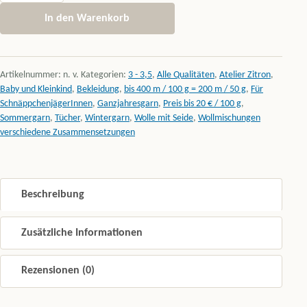
In den Warenkorb
Artikelnummer:
n. v.
Kategorien:
3 - 3,5
,
Alle Qualitäten
,
Atelier Zitron
,
Baby und Kleinkind
,
Bekleidung
,
bis 400 m / 100 g = 200 m / 50 g
,
Für
SchnäppchenjägerInnen
,
Ganzjahresgarn
,
Preis bis 20 € / 100 g
,
Sommergarn
,
Tücher
,
Wintergarn
,
Wolle mit Seide
,
Wollmischungen
verschiedene Zusammensetzungen
Beschreibung
Zusätzliche Informationen
Rezensionen (0)