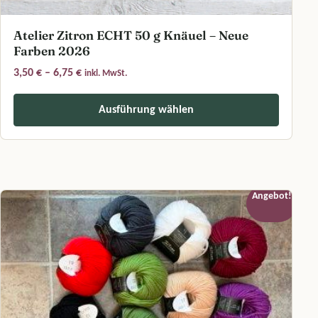
Atelier Zitron ECHT 50 g Knäuel – Neue
Farben 2026
Preisspanne: 3,50 € bis 6,75 €
3,50
€
–
6,75
€
inkl. MwSt.
Ausführung wählen
Dieses Produkt weist mehrere Varianten auf. Die Optionen können a
Angebot!