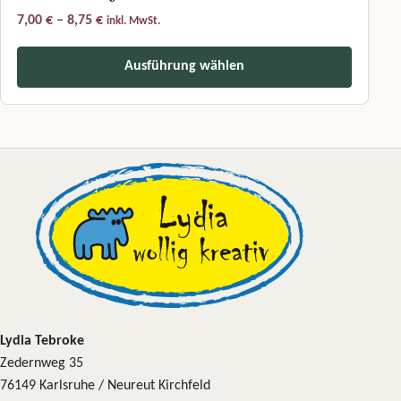
Preisspanne: 7,00 € bis 8,75 €
7,00
€
–
8,75
€
inkl. MwSt.
Ausführung wählen
Dieses Produkt weist mehrere Varianten auf. Die Optionen können a
Lydia Tebroke
Zedernweg 35
76149 Karlsruhe / Neureut Kirchfeld