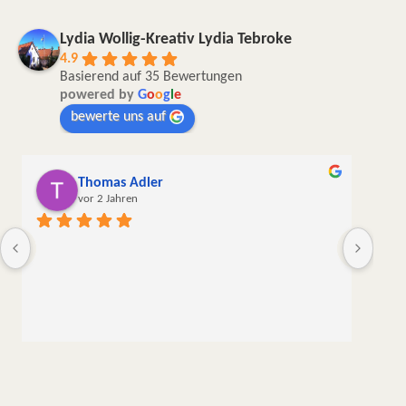
Lydia Wollig-Kreativ Lydia Tebroke
4.9
Basierend auf 35 Bewertungen
powered by
G
o
o
g
l
e
bewerte uns auf
Andrea Keinath
vor 2 Jahren
Die Wolle kam in sehr guter Qualität,  sorgfältig und 
liebevoll verpackt und schnell hier an. Das war zwar 
meine erste, aber sicher nicht meine letzte Bestellung.