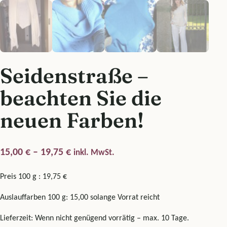
Seidenstraße –
beachten Sie die
neuen Farben!
Preisspanne: 15,00 € bis 19,75 €
15,00
€
–
19,75
€
inkl. MwSt.
Preis 100 g : 19,75 €
Auslauffarben 100 g: 15,00 solange Vorrat reicht
Lieferzeit: Wenn nicht genügend vorrätig – max. 10 Tage.