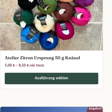
Atelier Zitron Ursprung 50 g Knäuel
Preisspanne: 5,00 € bis 8,50 €
5,00
€
–
8,50
€
inkl. MwSt.
Ausführung wählen
Dieses Produkt weist mehrere Varianten auf. Die Optionen können a
Angebot!