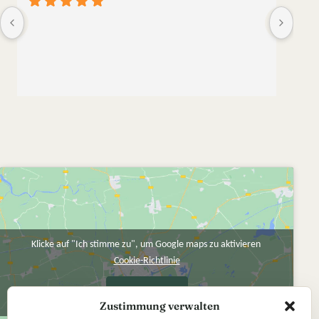
Die W
liebe
meine
Klicke auf "Ich stimme zu", um Google maps zu aktivieren
Cookie-Richtlinie
Ich stimme zu
Zustimmung verwalten