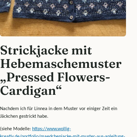
Strickjacke mit
Hebemaschemuster
„Pressed Flowers-
Cardigan“
Nachdem ich für Linnea in dem Muster vor einiger Zeit ein
Jäckchen gestrickt habe.
(siehe Modelle:
https://www.wollig-
kreativ.de/portfolio/maedchenjacke-mit-muster-aus-anleitung-