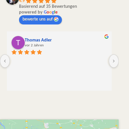
4.9
Basierend auf 35 Bewertungen
powered by
G
o
o
g
l
e
bewerte uns auf
Thomas Adler
vor 2 Jahren
Die W
liebe
meine