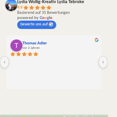
Lydia Wollig-Kreativ Lydia Tebroke
4.9
Basierend auf 35 Bewertungen
powered by
G
o
o
g
l
e
bewerte uns auf
Thomas Adler
vor 2 Jahren
Die W
liebe
meine