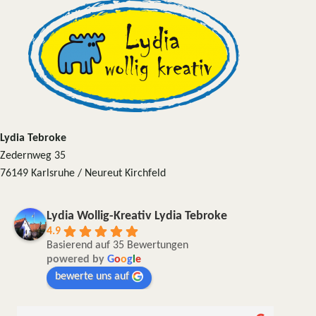
Lydia Tebroke
Zedernweg 35
76149 Karlsruhe / Neureut Kirchfeld
Lydia Wollig-Kreativ Lydia Tebroke
4.9
Basierend auf 35 Bewertungen
powered by
G
o
o
g
l
e
bewerte uns auf