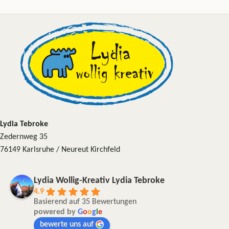
Lydia Tebroke
Zedernweg 35
76149 Karlsruhe / Neureut Kirchfeld
Lydia Wollig-Kreativ Lydia Tebroke
4.9
Basierend auf 35 Bewertungen
powered by
G
o
o
g
l
e
bewerte uns auf