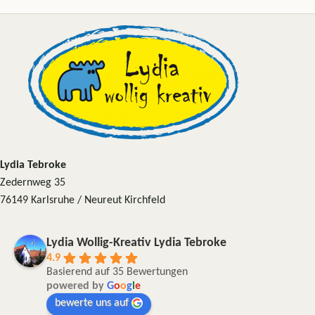
Lydia Tebroke
Zedernweg 35
76149 Karlsruhe / Neureut Kirchfeld
Lydia Wollig-Kreativ Lydia Tebroke
4.9
Basierend auf 35 Bewertungen
powered by
G
o
o
g
l
e
bewerte uns auf