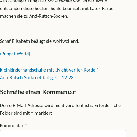
Aus 8-fädiger Lungauer Sockenwolle von Ferner Wolle
entstanden diese Söcken. Sohle bepinselt mit Latex-Farbe
machen sie zu Anti-Rutsch-Socken.
Schaf Elisabeth beäugt sie wohlwollend.
(Puppet-World)
Beitragsnavigation
Kleinkinderhandschuhe mit „Nicht-verlier-Kordel“
Anti-Rutsch-Socken 4-fädig, Gr. 22-23
Schreibe einen Kommentar
Deine E-Mail-Adresse wird nicht veröffentlicht.
Erforderliche
Felder sind mit
*
markiert
Kommentar
*