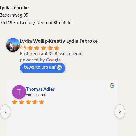
Lydia Tebroke
Zedernweg 35
76149 Karlsruhe / Neureut Kirchfeld
Lydia Wollig-Kreativ Lydia Tebroke
4.9
Basierend auf 35 Bewertungen
powered by
G
o
o
g
l
e
bewerte uns auf
Thomas Adler
vor 2 Jahren
Die W
liebe
meine