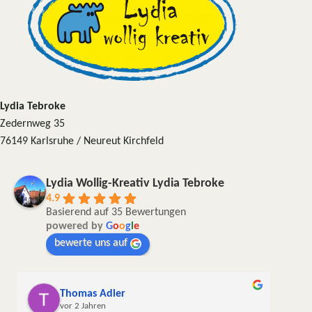
Lydia Tebroke
Zedernweg 35
76149 Karlsruhe / Neureut Kirchfeld
Lydia Wollig-Kreativ Lydia Tebroke
4.9
Basierend auf 35 Bewertungen
powered by
G
o
o
g
l
e
bewerte uns auf
Thomas Adler
vor 2 Jahren