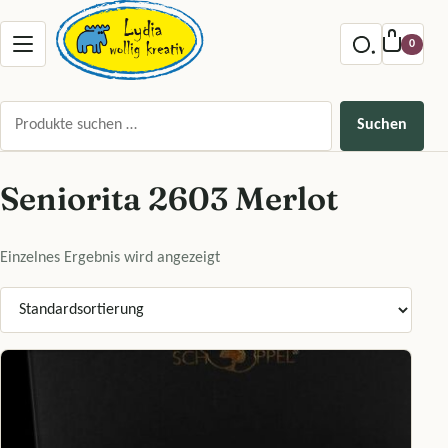
Zum Inhalt springen
Menu offnen
0
Suchen nach:
Suchen
Seniorita 2603 Merlot
Einzelnes Ergebnis wird angezeigt