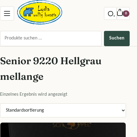
Zum Inhalt springen
Menu offnen
0
Suchen nach:
Suchen
Senior 9220 Hellgrau
mellange
Einzelnes Ergebnis wird angezeigt