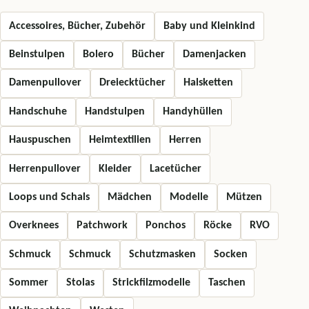
Accessoires, Bücher, Zubehör
Baby und Kleinkind
Beinstulpen
Bolero
Bücher
Damenjacken
Damenpullover
Dreiecktücher
Halsketten
Handschuhe
Handstulpen
Handyhüllen
Hauspuschen
Heimtextilien
Herren
Herrenpullover
Kleider
Lacetücher
Loops und Schals
Mädchen
Modelle
Mützen
Overknees
Patchwork
Ponchos
Röcke
RVO
Schmuck
Schmuck
Schutzmasken
Socken
Sommer
Stolas
Strickfilzmodelle
Taschen