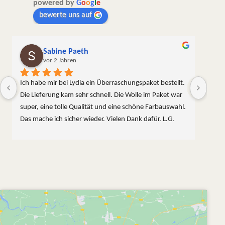
powered by
G
o
o
g
l
e
bewerte uns auf
Kes Va
vor 2 Jahren
aschungspaket bestellt. 
Schnelle Lieferung, unkomplizierte Klärung 
Die Wolle im Paket war 
fehlender Ware.Mir gefällt besonders die 
ine schöne Farbauswahl. 
betreffs der Verpackung, genau meins!
len Dank dafür. L.G. 