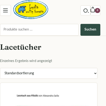
Zum Inhalt springen
Menu offnen
0
Suchen nach:
Suchen
Lacetücher
Einzelnes Ergebnis wird angezeigt