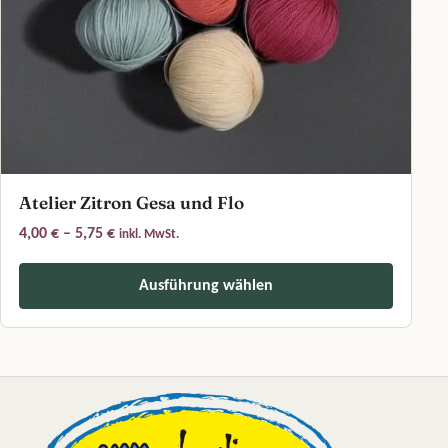
Atelier Zitron Gesa und Flo
Preisspanne: 4,00 € bis 5,75 €
4,00
€
–
5,75
€
inkl. MwSt.
Ausführung wählen
Dieses Produkt weist mehrere Varianten auf. Die Optionen können a