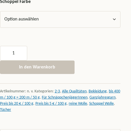
Schoppel Farbe
Schoppel Wolle Zauberperlen 7 "Perlenknäuel" ergeben 100 g Meng
In den Warenkorb
Artikelnummer:
n. v.
Kategorien:
2-3
,
Alle Qualitäten
,
Bekleidung
,
bis 400
m / 100 g = 200 m / 50 g
,
Für SchnäppchenjägerInnen
,
Ganzjahresgarn
,
Preis bis 20 € / 100 g
,
Preis bis 5 € / 100 g
,
reine Wolle
,
Schoppel Wolle
,
Tücher