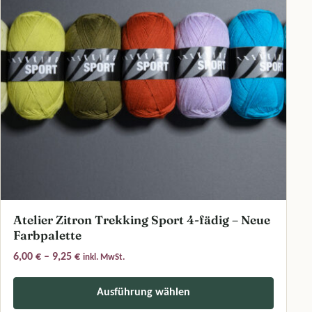
Atelier Zitron Trekking Sport 4-fädig – Neue
Farbpalette
Preisspanne: 6,00 € bis 9,25 €
6,00
€
–
9,25
€
inkl. MwSt.
Ausführung wählen