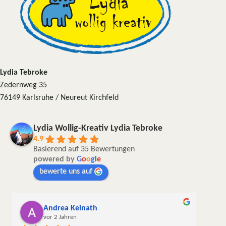
Lydia Tebroke
Zedernweg 35
76149 Karlsruhe / Neureut Kirchfeld
Lydia Wollig-Kreativ Lydia Tebroke
4.9
Basierend auf 35 Bewertungen
powered by
G
o
o
g
l
e
bewerte uns auf
Andrea Keinath
vor 2 Jahren