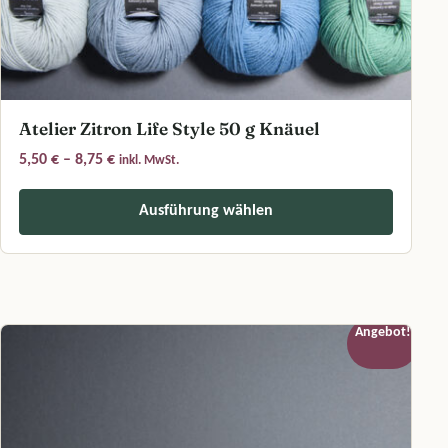
Atelier Zitron Life Style 50 g Knäuel
Preisspanne: 5,50 € bis 8,75 €
5,50
€
–
8,75
€
inkl. MwSt.
Ausführung wählen
Dieses Produkt weist mehrere Varianten auf. Die Optionen können a
Angebot!